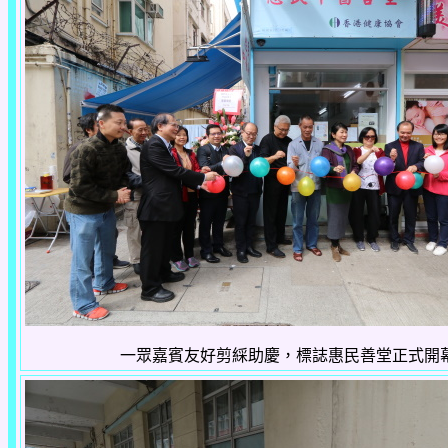
一眾嘉賓友好剪綵助慶，標誌惠民善堂正式開