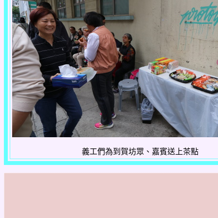
義工們為到賀坊眾、嘉賓送上茶點